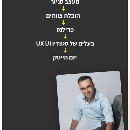
מעצב סניור
⇣
הובלת צוותים
⇣
פרילנס
⇣
בעלים של סטודיו UX UI
⇣
יזם הייטק