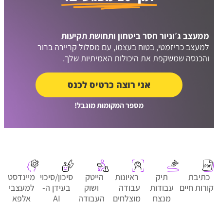
ממעצב ג׳וניור חסר ביטחון ותחושת תקיעות
למעצב כריזמטי, בטוח בעצמו, עם מסלול קריירה ברור
והכנסה שמשקפת את היכולות האמיתיות שלך.
אני רוצה כרטיס לכנס
מספר המקומות מוגבל!
כתיבת
תיק
ראיונות
הייטק
סיכון/סיכוי
מיינדסט
קורות חיים
עבודות
עבודה
ושוק
בעידן ה-
למעצבי
מנצח
מוצלחים
העבודה
AI
אלפא