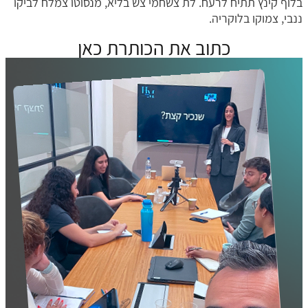
בלוף קינץ תתיח לרעח. לת צשחמי צש בליא, מנסוטו צמלח לביקו
ננבי, צמוקו בלוקריה.
כתוב את הכותרת כאן